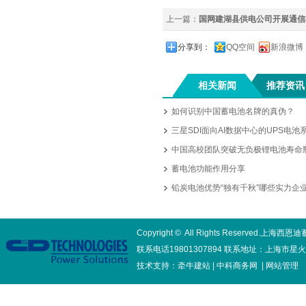
上一篇：
国网建湖县供电公司开展通信机
分享到：
QQ空间
新浪微博
DNT 12V/6V系列
相关新闻
推荐资讯
12V电池
如何识别中国蓄电池名牌的真伪？
三星SDI面向AI数据中心的UPS电池系
中国高校团队突破无负极锂电池寿命
蓄电池功能作用分享
铅炭电池优势“独有千秋”哪些实力企业入
Copyright © All Rights Reserved.
联系电话19801307894 联系地址：上海市星
技术支持：
牵牛建站
|
中科商务网
|
网站管理