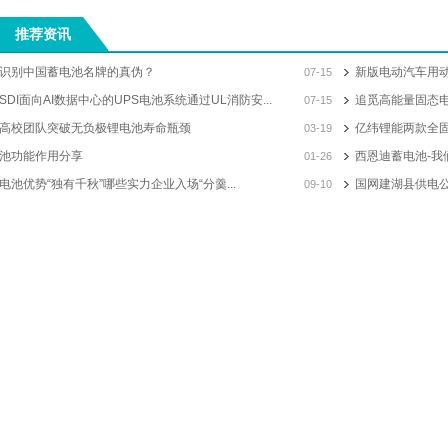
推荐资讯
识别中国蓄电池名牌的真伪？
新版电动汽车用
07-15
SDI面向AI数据中心的UPS电池系统通过UL消防安...
追觅高能量固态电
07-15
高校团队突破无负极锂电池寿命瓶颈
亿纬锂能两款全
03-19
池功能作用分享
西恩迪蓄电池-我
01-26
电池优势“独有千秋”哪些实力企业入场“分羹...
国网建湖县供电公
09-10