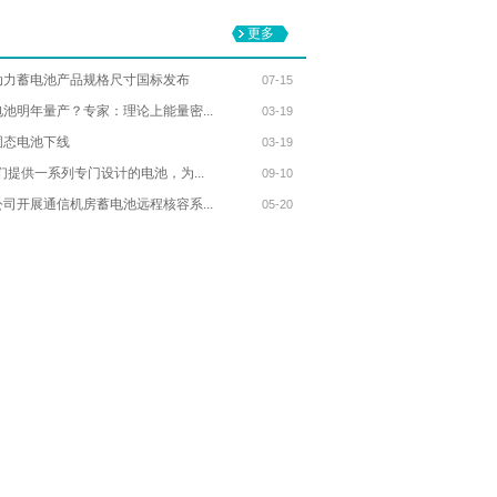
更多
动力蓄电池产品规格尺寸国标发布
07-15
池明年量产？专家：理论上能量密...
03-19
固态电池下线
03-19
们提供一系列专门设计的电池，为...
09-10
司开展通信机房蓄电池远程核容系...
05-20